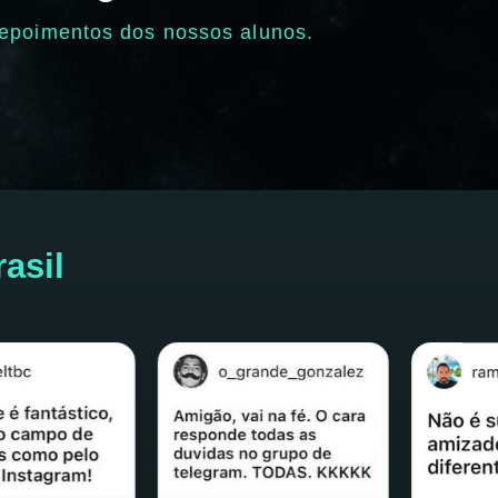
depoimentos dos nossos alunos.
asil