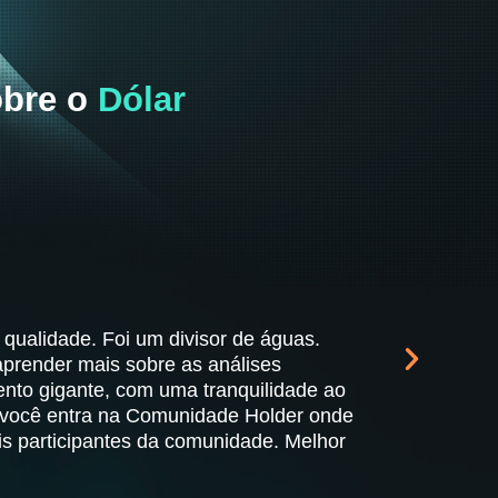
obre o
Dólar
THIAG
MANAUS
ualidade. Foi um divisor de águas.
Um curso
aprender mais sobre as análises
prático 
nto gigante, com uma tranquilidade ao
s você entra na Comunidade Holder onde
s participantes da comunidade. Melhor