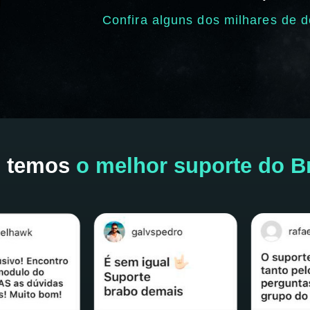
Confira alguns dos milhares de 
 temos
o melhor suporte do Br