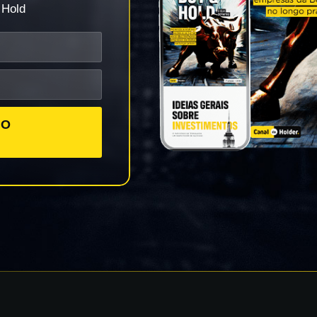
 Hold
VO