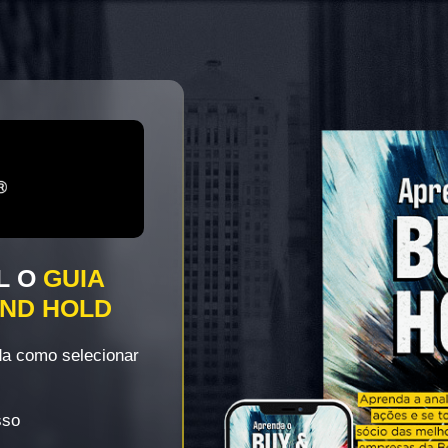
L O
GUIA
AND HOLD
da como selecionar
sso